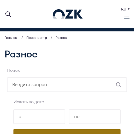
RU
Главная
Пресс-центр
Разное
О КОМПАНИИ
ДЕЯТЕЛЬНОСТЬ
Разное
БИРЖЕВЫЕ АУКЦИОНЫ
ИНВЕСТОРАМ
Поиск
МСП (ЗАКУПКИ)
ПРЕСС-ЦЕНТР
КОНТАКТЫ
Искать по дате