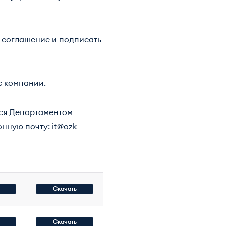
 соглашение и подписать
с компании.
тся Департаментом
онную почту:
it@ozk-
Скачать
Скачать