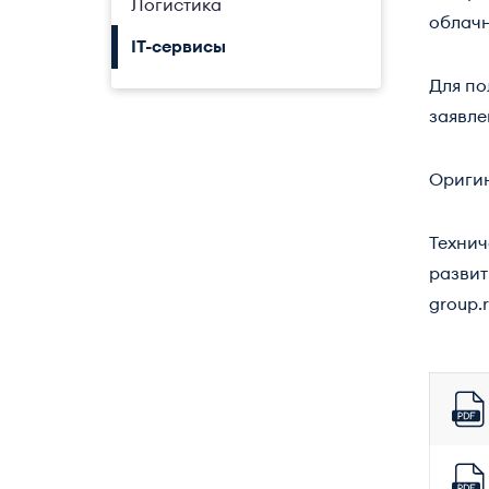
Логистика
облач
IT-сервисы
Для по
заявле
Оригин
Технич
развит
group.