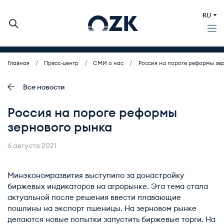
RU
Главная
Пресс-центр
СМИ о нас
Россия на пороге реформы зе
О КОМПАНИИ
ДЕЯТЕЛЬНОСТЬ
Все новости
БИРЖЕВЫЕ АУКЦИОНЫ
Россия на пороге реформы
ИНВЕСТОРАМ
зернового рынка
МСП (ЗАКУПКИ)
ПРЕСС-ЦЕНТР
6 августа 2021
КОНТАКТЫ
Минэкономразвития выступило за донастройку
биржевых индикаторов на агрорынке. Эта тема стала
актуальной после решения ввести плавающие
пошлины на экспорт пшеницы. На зерновом рынке
делаются новые попытки запустить биржевые торги. На