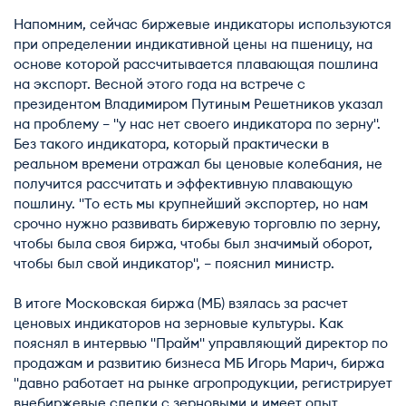
Напомним, сейчас биржевые индикаторы используются
при определении индикативной цены на пшеницу, на
основе которой рассчитывается плавающая пошлина
на экспорт. Весной этого года на встрече с
президентом Владимиром Путиным Решетников указал
на проблему – "у нас нет своего индикатора по зерну".
Без такого индикатора, который практически в
реальном времени отражал бы ценовые колебания, не
получится рассчитать и эффективную плавающую
пошлину. "То есть мы крупнейший экспортер, но нам
срочно нужно развивать биржевую торговлю по зерну,
чтобы была своя биржа, чтобы был значимый оборот,
чтобы был свой индикатор", – пояснил министр.
В итоге Московская биржа (МБ) взялась за расчет
ценовых индикаторов на зерновые культуры. Как
пояснял в интервью "Прайм" управляющий директор по
продажам и развитию бизнеса МБ Игорь Марич, биржа
"давно работает на рынке агропродукции, регистрирует
внебиржевые сделки с зерновыми и имеет опыт