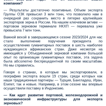
компании?
— Результаты достаточно позитивные. Объем экспорта
Группы ОЗК превысил 3 млн тонн, что позволило нам в
очередной раз сохранить место в пятерке крупнейших
экспортеров зерна в России. На нашем ключевом активе —
портовом зерновом терминале НКХП — перевалка уже
превысила 7 млн тонн.
Важной вехой в завершающемся сезоне 2023/2024 для нас
стало выполнение поручения президента по
осуществлению гуманитарных поставок в шесть наиболее
нуждающихся африканских стран. Даже несмотря на
имеющийся у Объединенной зерновой компании большой
опыт по организации гуманитарных поставок, эта задача
была абсолютно беспрецедентной по своим масштабам.
Но мы справились.
Говоря о странах, в которые мы экспортировали, в
географию экспорта вошли 19 стран, среди которых как
наши традиционные партнеры — Турция, Бангладеш, Иран,
Египет, так и новые. Например, в этом сезоне мы впервые
осуществили поставку в Индонезию.
— Как идет развитие портовой, железнодорожной и
экономической инфраструктуры для экспорта
зерновых?