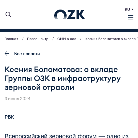
RU
Главная
Пресс-центр
СМИ о нас
Ксения Боломатова: о вкладе 
О КОМПАНИИ
ДЕЯТЕЛЬНОСТЬ
Все новости
БИРЖЕВЫЕ АУКЦИОНЫ
Ксения Боломатова: о вкладе
ИНВЕСТОРАМ
Группы ОЗК в инфраструктуру
МСП (ЗАКУПКИ)
зерновой отрасли
ПРЕСС-ЦЕНТР
КОНТАКТЫ
3 июня 2024
РБК
Всероссийский зерновой форум — одно из