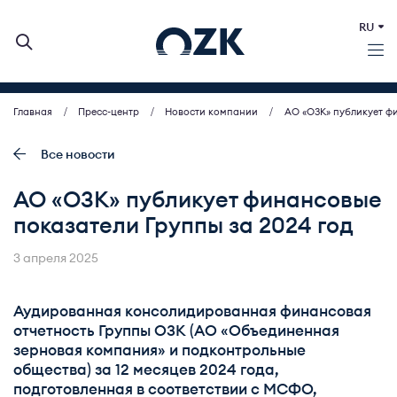
RU
Главная
Пресс-центр
Новости компании
АО «ОЗК» публикует фи
О КОМПАНИИ
ДЕЯТЕЛЬНОСТЬ
Все новости
БИРЖЕВЫЕ АУКЦИОНЫ
АО «ОЗК» публикует финансовые
ИНВЕСТОРАМ
показатели Группы за 2024 год
МСП (ЗАКУПКИ)
ПРЕСС-ЦЕНТР
3 апреля 2025
КОНТАКТЫ
Аудированная консолидированная финансовая
отчетность Группы ОЗК (АО «Объединенная
зерновая компания» и подконтрольные
общества) за 12 месяцев 2024 года,
подготовленная в соответствии с МСФО,