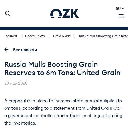
RU
Главная
Пресс-центр
СМИ о нас
Russia Mulls Boosting Grain Rese
О КОМПАНИИ
ДЕЯТЕЛЬНОСТЬ
Все новости
БИРЖЕВЫЕ АУКЦИОНЫ
Russia Mulls Boosting Grain
ИНВЕСТОРАМ
Reserves to 6m Tons: United Grain
МСП (ЗАКУПКИ)
ПРЕСС-ЦЕНТР
28 мая 2020
КОНТАКТЫ
A proposal is in place to increase state grain stockpiles to
6m tons, according to a statement from United Grain Co.,
a government-controlled trader that’s in charge of storing
the inventories.