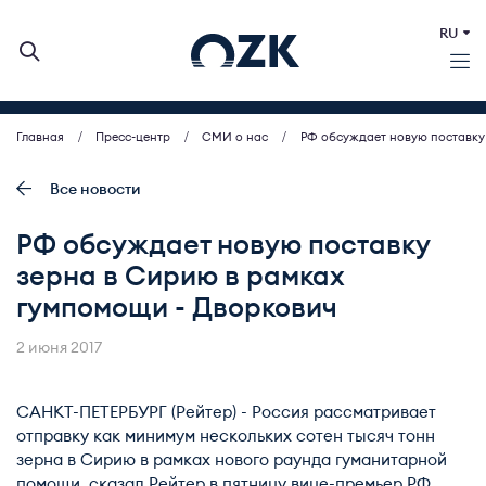
RU
Главная
Пресс-центр
СМИ о нас
РФ обсуждает новую поставку
О КОМПАНИИ
ДЕЯТЕЛЬНОСТЬ
Все новости
БИРЖЕВЫЕ АУКЦИОНЫ
РФ обсуждает новую поставку
ИНВЕСТОРАМ
зерна в Сирию в рамках
МСП (ЗАКУПКИ)
гумпомощи - Дворкович
ПРЕСС-ЦЕНТР
КОНТАКТЫ
2 июня 2017
САНКТ-ПЕТЕРБУРГ (Рейтер) - Россия рассматривает
отправку как минимум нескольких сотен тысяч тонн
зерна в Сирию в рамках нового раунда гуманитарной
помощи, сказал Рейтер в пятницу вице-премьер РФ