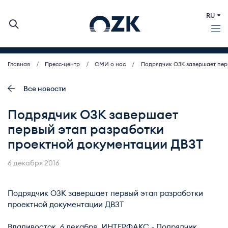
RU
Главная
Пресс-центр
СМИ о нас
Подрядчик ОЗК завершает пер
О КОМПАНИИ
ДЕЯТЕЛЬНОСТЬ
Все новости
БИРЖЕВЫЕ АУКЦИОНЫ
Подрядчик ОЗК завершает
ИНВЕСТОРАМ
первый этап разработки
МСП (ЗАКУПКИ)
проектной документации ДВЗТ
ПРЕСС-ЦЕНТР
КОНТАКТЫ
6 декабря 2016
Подрядчик ОЗК завершает первый этап разработки
проектной документации ДВЗТ
Владивосток. 6 декабря. ИНТЕРФАКС - Подрядчик