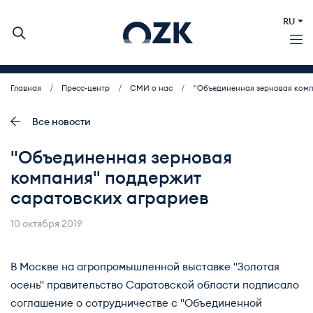
RU
Главная
Пресс-центр
СМИ о нас
"Объединенная зерновая комп
О КОМПАНИИ
ДЕЯТЕЛЬНОСТЬ
Все новости
БИРЖЕВЫЕ АУКЦИОНЫ
"Объединенная зерновая
ИНВЕСТОРАМ
компания" поддержит
МСП (ЗАКУПКИ)
саратовских аграриев
ПРЕСС-ЦЕНТР
КОНТАКТЫ
10 октября 2019
В Москве на агропромышленной выставке "Золотая
осень" правительство Саратовской области подписало
соглашение о сотрудничестве с "Объединенной