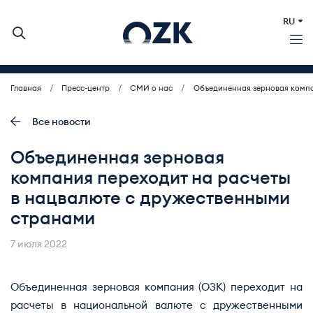
RU
Главная
Пресс-центр
СМИ о нас
Объединенная зерновая компа
О КОМПАНИИ
ДЕЯТЕЛЬНОСТЬ
Все новости
БИРЖЕВЫЕ АУКЦИОНЫ
Объединенная зерновая
ИНВЕСТОРАМ
компания переходит на расчеты
МСП (ЗАКУПКИ)
в нацвалюте с дружественными
ПРЕСС-ЦЕНТР
странами
КОНТАКТЫ
7 июля 2022
Объединенная зерновая компания (ОЗК) переходит на
расчеты в национальной валюте с дружественными