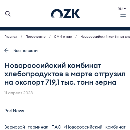
RU
Главная
Пресс-центр
СМИ о нас
Новороссийский комбинат хлебо
О КОМПАНИИ
ДЕЯТЕЛЬНОСТЬ
Все новости
БИРЖЕВЫЕ АУКЦИОНЫ
Новороссийский комбинат
ИНВЕСТОРАМ
хлебопродуктов в марте отгрузил
МСП (ЗАКУПКИ)
на экспорт 719,1 тыс. тонн зерна
ПРЕСС-ЦЕНТР
КОНТАКТЫ
11 апреля 2023
PortNews
Зерновой терминал ПАО «Новороссийский комбинат