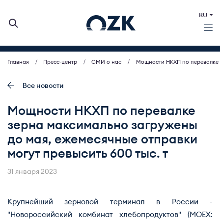
RU
Главная
Пресс-центр
СМИ о нас
Мощности НКХП по перевалке з
О КОМПАНИИ
ДЕЯТЕЛЬНОСТЬ
Все новости
БИРЖЕВЫЕ АУКЦИОНЫ
Мощности НКХП по перевалке
ИНВЕСТОРАМ
зерна максимально загружены
МСП (ЗАКУПКИ)
до мая, ежемесячные отправки
ПРЕСС-ЦЕНТР
могут превысить 600 тыс. т
КОНТАКТЫ
31 января 2023
Крупнейший зерновой терминал в России -
"Новороссийский комбинат хлебопродуктов" (MOEX: