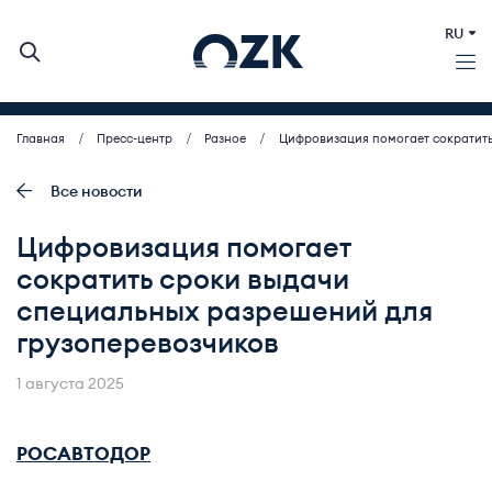
RU
Главная
Пресс-центр
Разное
Цифровизация помогает сократить
О КОМПАНИИ
ДЕЯТЕЛЬНОСТЬ
Все новости
БИРЖЕВЫЕ АУКЦИОНЫ
Цифровизация помогает
ИНВЕСТОРАМ
сократить сроки выдачи
МСП (ЗАКУПКИ)
специальных разрешений для
ПРЕСС-ЦЕНТР
грузоперевозчиков
КОНТАКТЫ
1 августа 2025
РОСАВТОДОР