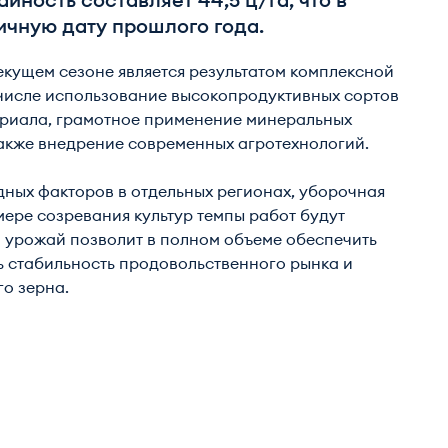
айность составляет 44,5 ц/га, что в
ичную дату прошлого года.
екущем сезоне является результатом комплексной
 числе использование высокопродуктивных сортов
ериала, грамотное применение минеральных
также внедрение современных агротехнологий.
ных факторов в отдельных регионах, уборочная
ере созревания культур темпы работ будут
й урожай позволит в полном объеме обеспечить
ь стабильность продовольственного рынка и
о зерна.