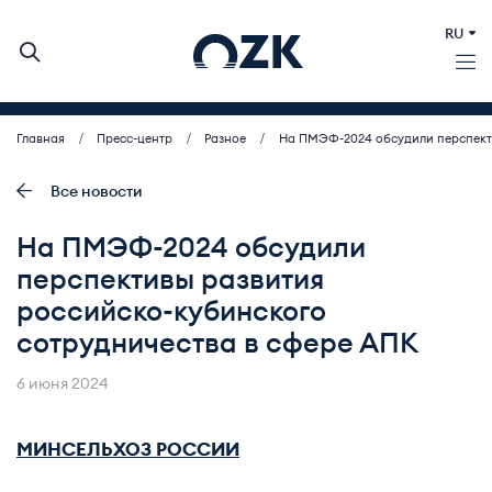
RU
Главная
Пресс-центр
Разное
На ПМЭФ-2024 обсудили перспекти
О КОМПАНИИ
ДЕЯТЕЛЬНОСТЬ
Все новости
БИРЖЕВЫЕ АУКЦИОНЫ
На ПМЭФ-2024 обсудили
ИНВЕСТОРАМ
перспективы развития
МСП (ЗАКУПКИ)
российско-кубинского
ПРЕСС-ЦЕНТР
сотрудничества в сфере АПК
КОНТАКТЫ
6 июня 2024
МИНСЕЛЬХОЗ РОССИИ